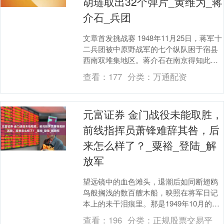
胡琏取出32个弹片_黄维为_蒋
介石_兵团
文章首发挑战赛 1948年11月25日，蒋军十
二兵团被中原野战军的七个纵队困于宿县
西南双堆集地区。蒋介石在南京得知此消
息后，立即指示李延年和刘汝明的兵团赶
查看：
177
分类：
万通配资
往救援....
元富证券 金门战役未能取胜，
前线指挥员萧锋难辞其咎，后
来怎么样了？_粟裕_登陆_解
放军
望远镜中的血色滩头，退潮后如同断翅鸥
鸟般搁浅的数百艘木船，映照在将军日记
本上的未干泪痕里。那是1949年10月的金
门古宁头——中国人民解放军渡海作战史
查看：
196
分类：
正规股票交易平