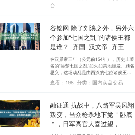
中一次让人....
台
谷锦网 除了刘濞之外，另外六
个参加“七国之乱”的诸侯王都
是谁？_齐国_汉文帝_齐王
在汉景帝三年（公元前154年），历史上著
名的“吴楚七国之乱”如火如荼地爆发。顾名
思义，这场动乱是由西汉的七位诸侯王所
引发的，他们分别是吴、楚、赵、济南、
查看：
198
分类：
国内实盘交易
淄川、胶....
融证通 抗战中，八路军吴凤翔
叛变，当众枪杀地下党＂卧底
＂，日军高官大喜过望，