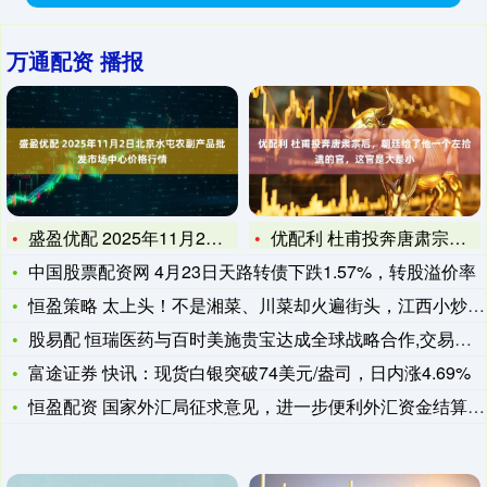
万通配资 播报
盛盈优配 2025年11月2日北京水屯农副产品批发市场中心价
优配利 杜甫投奔唐肃宗后，朝廷给了他一个左拾遗的官，这官是大
中国股票配资网 4月23日天路转债下跌1.57%，转股溢价率
恒盈策略 太上头！不是湘菜、川菜却火遍街头，江西小炒凭啥成下
股易配 恒瑞医药与百时美施贵宝达成全球战略合作,交易总额最高
富途证券 快讯：现货白银突破74美元/盎司，日内涨4.69%
恒盈配资 国家外汇局征求意见，进一步便利外汇资金结算，支持外