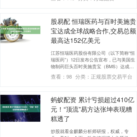
个事实，他们相....
股易配 恒瑞医药与百时美施贵
宝达成全球战略合作,交易总额
最高达152亿美元
江苏恒瑞医药股份有限公司（以下简称“恒
瑞医药”）12日发布公告宣布，已与美国生
物制药巨头百时美施贵宝（BMS）达成多
项全球协同研发与许可协议。根据协议条
查看：
98
分类：
正规股票交易平台
款，本次....
蚂蚁配资 累计亏损超过410亿
元！“顶流”易方达张坤表现糟
糕透了
炒股就看金麒麟分析师研报，权威，专