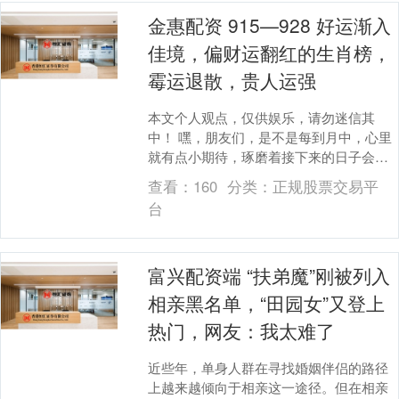
金惠配资 915—928 好运渐入
佳境，偏财运翻红的生肖榜，
霉运退散，贵人运强
本文个人观点，仅供娱乐，请勿迷信其
中！ 嘿，朋友们，是不是每到月中，心里
就有点小期待，琢磨着接下来的日子会不
会更顺心？咱们都这样，生活嘛，总盼着
查看：
160
分类：
正规股票交易平
好运来敲门，尤其....
台
富兴配资端 “扶弟魔”刚被列入
相亲黑名单，“田园女”又登上
热门，网友：我太难了
近些年，单身人群在寻找婚姻伴侣的路径
上越来越倾向于相亲这一途径。但在相亲