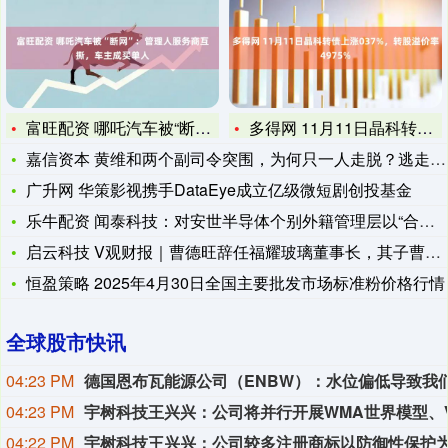
富旺配资 哪吒汽车被“断网”：管理人服务商互撕，车主成买单人
多得网 11月11日晶科转债上涨037%，转股溢价率4975
嘉信资本 黄维和两个副司令突围，为何只一人走脱？逃走的胡琏取
广升网 华策影视携手DataEye成立亿级微短剧创投基金
乐牛配资 闻泰科技：对安世半导体个别外籍管理层以“合规”为名
启云科技 V观财报｜曹德旺辞任福耀玻璃董事长，其子曹晖“接棒
恒盈策略 2025年4月30日全国主要批发市场标准粉价格行情
全球股市快讯
04:23 PM
04:23 PM
04:22 PM