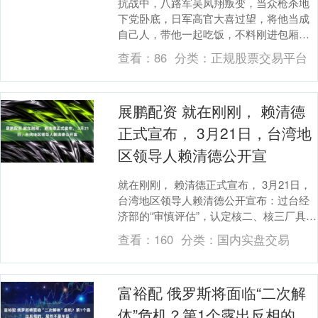
抗战中，八路军吴凤翔叛变，当众枪杀地
下党卧底，日军高官大喜过望，将他当成
自己人，带他一起吃饭，不料刚进包厢，
吴凤翔突然掏出枪，对着日军高官的脑袋
查看：
86
分类：
正规股票交易平台
就是一枪，砰......
展鹏配资 就在刚刚， 赖清德
正式宣布， 3月21日，台湾地
区领导人赖清德公开宣
就在刚刚， 赖清德正式宣布， 3月21日，
台湾地区领导人赖清德公开宣布：过台经
济部的“审慎评估”，认定核二、核三厂具备
重启条件，台电公司已经正式启动重启程
查看：
160
分类：
国内实盘交易
序，预....
富裕配 俄罗斯将面临“二次解
体”危机？第1个露出反相的，