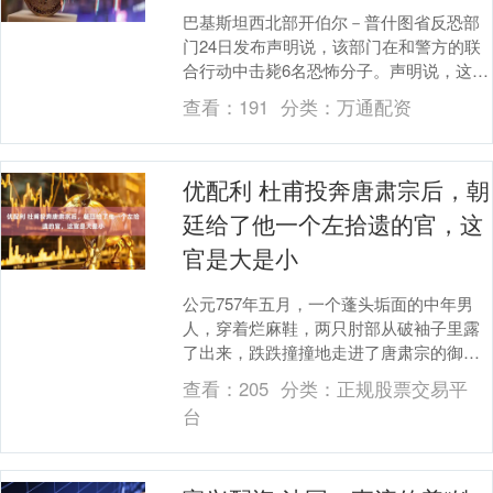
巴基斯坦西北部开伯尔－普什图省反恐部
门24日发布声明说，该部门在和警方的联
合行动中击毙6名恐怖分子。声明说，这伙
恐怖分子此前袭击该地区一警察哨所，导
查看：
191
分类：
万通配资
致一名警员殉....
优配利 杜甫投奔唐肃宗后，朝
廷给了他一个左拾遗的官，这
官是大是小
公元757年五月，一个蓬头垢面的中年男
人，穿着烂麻鞋，两只肘部从破袖子里露
了出来，跌跌撞撞地走进了唐肃宗的御
前。 他叫杜甫。 那一年他四十五岁。在长
查看：
205
分类：
正规股票交易平
安被叛军关押....
台