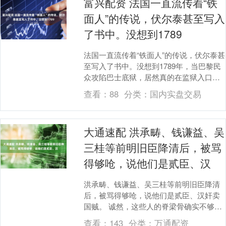
富兴配资 法国一直流传着“铁
面人”的传说，伏尔泰甚至写入
了书中。没想到1789
法国一直流传着“铁面人”的传说，伏尔泰甚
至写入了书中。没想到1789年，当巴黎民
众攻陷巴士底狱，居然真的在监狱入口处
发现了一行字：囚犯号码64389000，铁
查看：
88
分类：
国内实盘交易
面....
大通速配 洪承畴、钱谦益、吴
三桂等前明旧臣降清后，被骂
得够呛，说他们是贰臣、汉
洪承畴、钱谦益、吴三桂等前明旧臣降清
后，被骂得够呛，说他们是贰臣、汉奸卖
国贼。 诚然，这些人的脊梁骨确实不够
硬，挨骂也正常。 但是，我们不能忽略一
查看：
143
分类：
万通配资