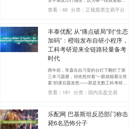
发掘生活里的别样精彩，精彩诠释滴滴出
查看：
66
分类：
正规股票交易平台
行网约车“去往每....
丰泰优配 从“痛点破局”到“生态
加码”：橙啦发布自研小程序，
工科考研迎来全链路轻量备考
时代
两年前，常森在自习室的台灯下翻烂了第
三本习题册，却依然对着“一眼就能看出答
案”的课后题发愁——那是无数工科考研人
的共同困境：刷遍了手头所有题，却找不
查看：
181
分类：
国内实盘交易
到匹配自己进....
乐配网 巴基斯坦反恐部门称击
毙6名恐怖分子