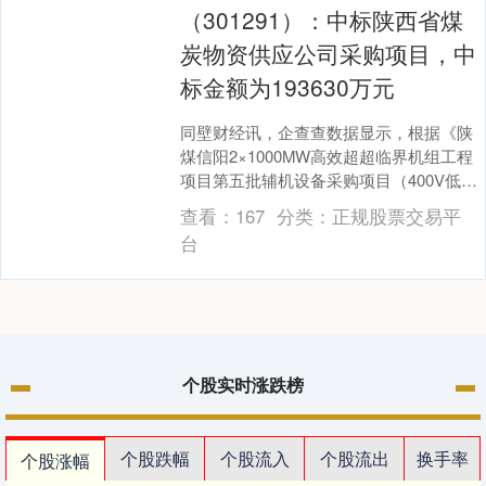
（301291）：中标陕西省煤
炭物资供应公司采购项目，中
标金额为193630万元
同壁财经讯，企查查数据显示，根据《陕
煤信阳2×1000MW高效超超临界机组工程
项目第五批辅机设备采购项目（400V低压
PC开关柜设备）中标结果公示》，广东明
查看：
167
分类：
正规股票交易平
阳电....
台
个股实时涨跌榜
个股跌幅
个股流入
个股流出
换手率
个股涨幅