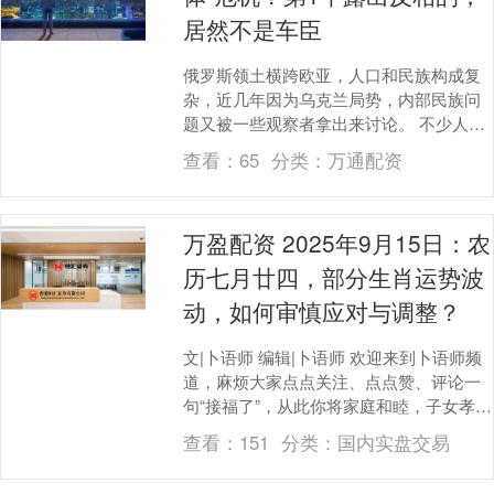
居然不是车臣
俄罗斯领土横跨欧亚，人口和民族构成复
杂，近几年因为乌克兰局势，内部民族问
题又被一些观察者拿出来讨论。 不少人原
本以为，如果中央压力增大，最先出状况
查看：
65
分类：
万通配资
的会是车臣，毕....
万盈配资 2025年9月15日：农
历七月廿四，部分生肖运势波
动，如何审慎应对与调整？
文|卜语师 编辑|卜语师 欢迎来到卜语师频
道，麻烦大家点点关注、点点赞、评论一
句“接福了”，从此你将家庭和睦，子女孝
顺，所愿皆得，一顺百顺！ 2025年9月
查看：
151
分类：
国内实盘交易
15....