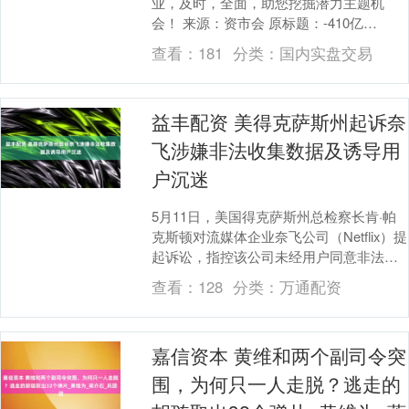
业，及时，全面，助您挖掘潜力主题机
会！ 来源：资市会 原标题：-410亿
元！“顶流”易方达张坤表现糟糕透了 对长
查看：
181
分类：
国内实盘交易
期持有的基民是....
益丰配资 美得克萨斯州起诉奈
飞涉嫌非法收集数据及诱导用
户沉迷
5月11日，美国得克萨斯州总检察长肯·帕
克斯顿对流媒体企业奈飞公司（Netflix）提
起诉讼，指控该公司未经用户同意非法收
集儿童及其他消费者数据，并故意采用诱
查看：
128
分类：
万通配资
导....
嘉信资本 黄维和两个副司令突
围，为何只一人走脱？逃走的